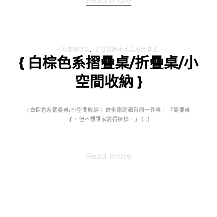
Read more
-(3)桌椅訂製
,
【 訂製原木木製品分享 】
{ 白棕色系摺疊桌/折疊桌/小
空間收納 }
{ 白棕色系摺疊桌/小空間收納 } 許多家庭都有同一件事： 「需要桌
子，但不想讓家變得擁擠。」 […]
Read more