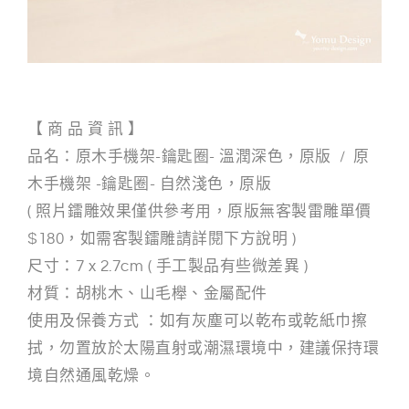
【 商 品 資 訊 】
品名：原木手機架-鑰匙圈- 溫潤深色，原版 /
原
木手機架 -鑰匙圈- 自然淺色，原版
( 照片鐳雕效果僅供參考用，原版無客製雷雕單價
$180，如需客製鐳雕請詳閱下方說明 )
尺寸：7 x 2.7cm ( 手工製品有些微差異 )
材質：胡桃木、山毛櫸、金屬配件
使用及保養方式 ：如有灰塵可以乾布或乾紙巾擦
拭，勿置放於太陽直射或潮濕環境中，建議保持環
境自然通風乾燥。