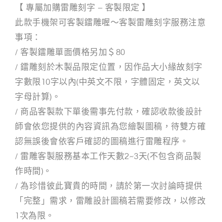
【 專屬加購雷雕刻字 – 客製限定 】
此款手機架可客製鐳雕喔～客製雷雕刻字服務注意
事項：
/ 客製鐳雕單面價格另加＄80
/ 鐳雕刻於木製品限定位置，因作品大小緣故刻字
字數限10字以內(中英文不限，字體固定，英文以
字母計算)。
/ 商品客製款下單後需事先付款，確認收款後設計
師會依您提供的內容資訊為您繪製圖稿，待雙方確
認無誤後會依客戶確認的圖稿進行雷雕程序。
/ 雷雕客製服務基本工作天數2~3天(不包含商品製
作時間)。
/ 為珍惜彼此寶貴的時間，請於第一次討論時提供
「完整」需求，雷雕設計圖稿若需要修改，以修改
1次為限。