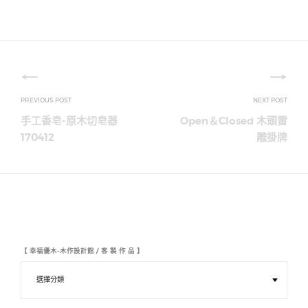
文
章
手工香皂-原木切皂器
Open＆Closed 木頭雷
導
170412
雕掛牌
覽
【 幸福優木-木作設計館 / 客 製 作 品 】
【
幸
福
優
木