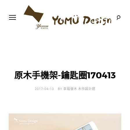
S
k
i
p
t
o
幸
Y
c
福
o
優
n
o
木
t
-
木
e
m
作
n
設
t
計
原木手機架-鑰匙圈170413
u
館
D
2017-04-13
BY
幸福優木 木作設計館
e
s
i